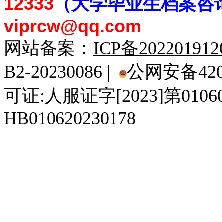
12333
（大学毕业生档案
咨
viprcw@qq.com
网站备案：
ICP备20220191
B2-20230086 |
公网安备4201
可证:人服证字[2023]第010
HB010620230178
929人才网
929招聘网
南方人才网
919人才网
939人才网
520人才
92
联合人才网
联合招聘网
888人才网
163人才网
163招聘网
985人才网
21
同城招聘网
毕业生求职网
域名抢注网
招聘人才网
中国直聘网
中国人才招聘网
中
直聘招聘网
人才网
武汉人才网
520人才网
28人才网
最新招聘信息
最