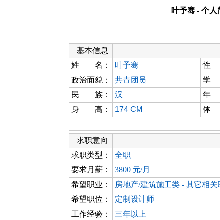
叶予骞 - 个
基本信息
姓 名：
叶予骞
性
政治面貌：
共青团员
学
民 族：
汉
年
身 高：
174 CM
体
求职意向
求职类型：
全职
要求月薪：
3800 元/月
希望职业：
房地产/建筑施工类 - 其它相
希望职位：
定制设计师
工作经验：
三年以上